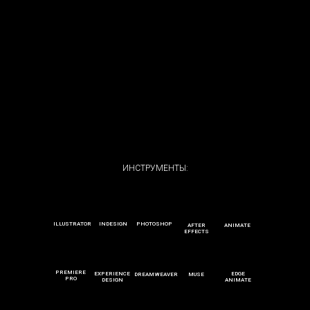
ИНСТРУМЕНТЫ:
ILLUSTRATOR
INDESIGN
PHOTOSHOP
AFTER
ANIMATE
EFFECTS
PREMIERE
EXPERIENCE
EDGE
DREAMWEAVER
MUSE
PRO
DESIGN
ANIMATE