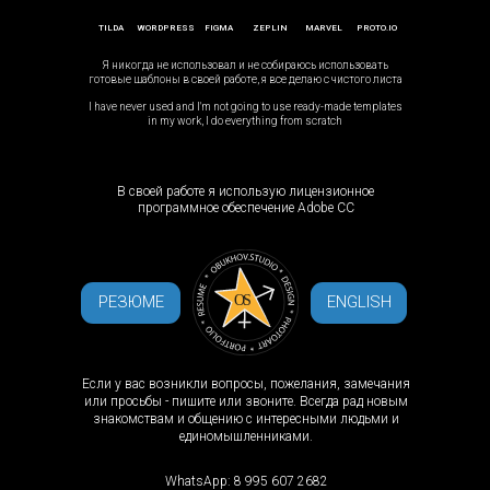
TILDA
WORDPRESS
FIGMA
ZEPLIN
MARVEL
PROTO.IO
Я никогда не использовал и не собираюсь использовать
готовые шаблоны в своей работе, я все делаю с чистого листа
I have never used and I'm not going to use ready-made templates
in my work, I do everything from scratch
В своей работе я использую лицензионное
программное обеспечение Adobe CC
РЕЗЮМЕ
ENGLISH
Если у вас возникли вопросы, пожелания, замечания
или просьбы - пишите или звоните. Всегда рад новым
знакомствам и общению с интересными людьми и
единомышленниками.
WhatsApp: 8 995 607 2682